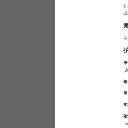
在
出
准
申
以
银
照
学
签
t