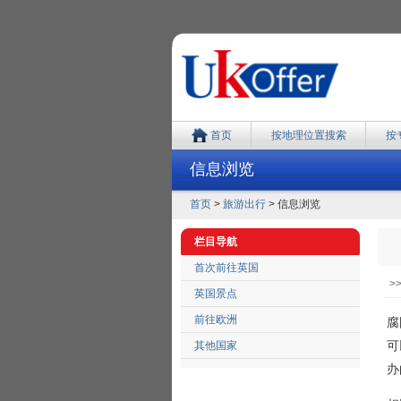
首页
按地理位置搜索
按
信息浏览
首页
>
旅游出行
> 信息浏览
栏目导航
首次前往英国
>
英国景点
前往欧洲
腐
可
其他国家
办