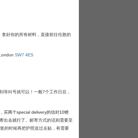
，拿好你的所有材料，直接前往伦敦的
 London
SW7 4ES
到等叫号就可以！一般7个工作日后，
，
买两个
special delivery
的信封
10
镑
寄出去就行了。
邮寄方式的话则需要至
出签的时候再把护照送过去贴，有需要