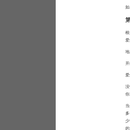
如
根
爱
地址
开
爱
没
你
当
多
少
的