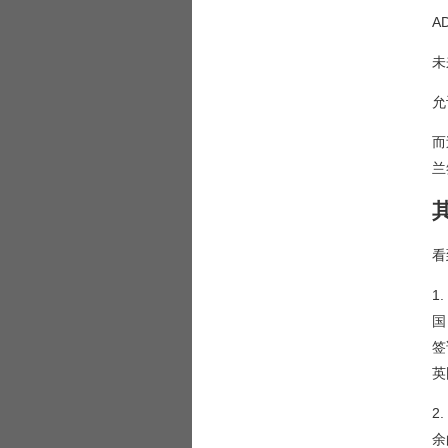
A
未
允
而
兰
看
1
国
签
英
2
余