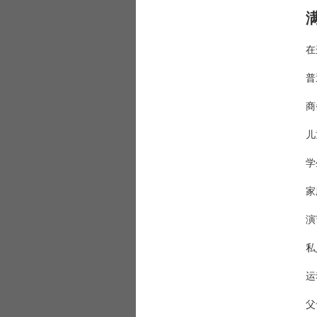
在
普
商
儿
学
家
演
私人
运
父母