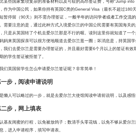
比某些国家繁琐复杂的准备材料以及可耻的高昂签证费，号称“Jump into I
，作为中国公民，如果你持有英国C类的General Visa（最长不超过1
短暂停留（90天）则不需办理签证，
一般半年的访问学者或者工作交流的
。
需要注意的是，通过此种方式入境爱尔兰的中国公民需要有英国海关的
，只是从英国转了个机去爱尔兰那是不行的喔。读到这里你就知道了一个
妈妈来英国探亲可以很方便地顺道去爱尔兰逛一圈；坏消息是，持英国学
，我们去爱尔兰是需要办理签证的，并且最好需要6个月以上的签证有效
期的学生签证被拒签了。
我们英国留学生怎么申请爱尔兰签证呢？非常简单！
第一步，阅读申请说明
是懒人可以略过的一步，就是去爱尔兰大使馆阅读申请前说明，以及感悟
第二步，网上填表
认基友闺蜜的行程，以免被放鸽子；数清手头零花钱，以免不够从爱尔兰回来；D
息，进入申请程序，填写申请表。