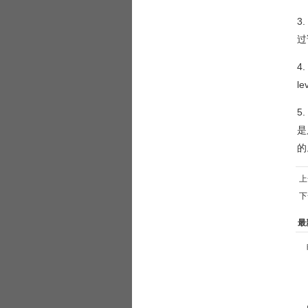
3
过
4
l
5
是
的
上
下
最