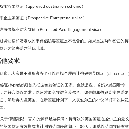
DS旅游团签证（approved destination scheme）
来企业家签证（Prospective Entrepreneur visa）
许有偿就业访客签证（Permitted Paid Engagement visa）
过境访客和婚姻或民事伴侣访客签证是不包含的。如果是这两种签证的持
签证才能去爱尔兰玩儿哦。
其他要求
到这儿大家是不是很高兴？可以再找个理由让爸妈来英国玩（shua）玩（
. 签证持有者必须首先抵达签发签证的国家。也就是说，爸妈来英国看你
，才符合协议要求，然后才能免签进入爱尔兰。如果想和爸妈直接在爱尔
证，然后再入境英国。在新签证计划下，入境爱尔兰的小伙伴们可以从爱
国。
. 关于停留期限，官方的解释是这样滴：持有效的英国签证在爱尔兰的最长
的英国签证有效期或者计划的英国停留期小于90天，那就以英国签证有