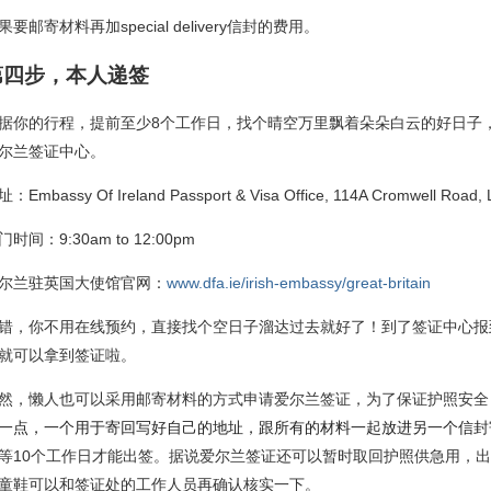
果要邮寄材料再加special delivery信封的费用。
第四步，本人递签
据你的行程，提前至少8个工作日，找个晴空万里飘着朵朵白云的好日子
尔兰签证中心。
：Embassy Of Ireland Passport & Visa Office, 114A Cromwell Road,
门时间：9:30am to 12:00pm
尔兰驻英国大使馆官网：
www.dfa.ie/irish-embassy/great-britain
错，你不用在线预约，直接找个空日子溜达过去就好了！到了签证中心报
就可以拿到签证啦。
然，懒人也可以采用邮寄材料的方式申请爱尔兰签证，为了保证护照安全
一点，一个用于寄回写好自己的地址，跟所有的材料一起放进另一个信封
等10个工作日才能出签。据说爱尔兰签证还可以暂时取回护照供急用，
童鞋可以和签证处的工作人员再确认核实一下。