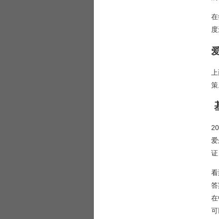
在
度
上
策
2
爱
证
看
答
在
可