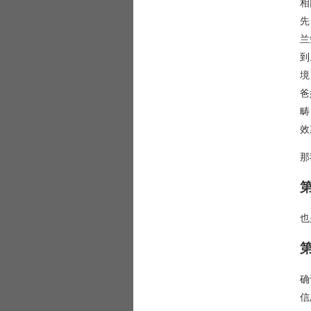
相
先
兰
到
境
爸
畴
效
那
也
确
信