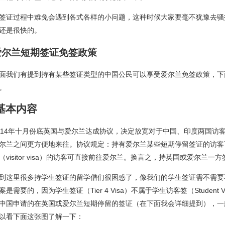
签证过程中难免会遇到各式各样的小问题，这种时候大家要毫不犹豫去骚
还是很快的。
爱尔兰短期签证免签政策
面我们有提到持有某些签证类型的中国公民可以享受爱尔兰免签政策，下
。
基本内容
014年十月份底英国与爱尔兰达成协议，决定放宽对于中国、印度两国访
尔兰之间更方便地来往。协议规定：持有爱尔兰某些短期停留签证的访客
（visitor visa）的访客可直接前往爱尔兰。换言之，持英国或爱尔兰
到这里很多持学生签证的留学僧们很困惑了，像我们的学生签证需不需要
案是需要的，因为学生签证（Tier 4 Visa）不属于学生访客签（Student V
中国申请的在英国或爱尔兰短期停留的签证（在下面我会详细提到），一般在
以看下面这张图了解一下：