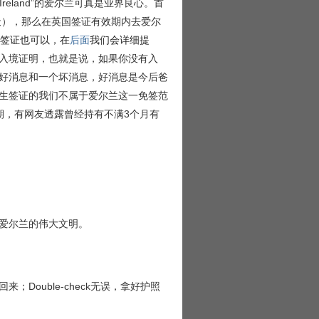
reland”的爱尔兰可真是业界良心。首
80天），那么在英国签证有效期内去爱尔
签证也可以，在
后面
我们会详细提
入境证明，也就是说，如果你没有入
好消息和一个坏消息，好消息是今后爸
生签证的我们不属于爱尔兰这一免签范
期，有网友透露曾经持有不满3个月有
爱尔兰的伟大文明。
ouble-check无误，拿好护照