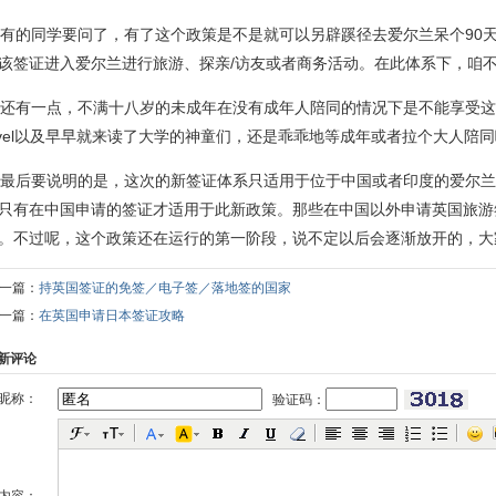
. 有的同学要问了，有了这个政策是不是就可以另辟蹊径去爱尔兰呆个9
该签证进入爱尔兰进行旅游、探亲/访友或者商务活动。在此体系下，咱
. 还有一点，不满十八岁的未成年在没有成年人陪同的情况下是不能享受这
evel以及早早就来读了大学的神童们，还是乖乖地等成年或者拉个大人陪
. 最后要说明的是，这次的新签证体系只适用于位于中国或者印度的爱尔
只有在中国申请的签证才适用于此新政策。那些在中国以外申请英国旅游
。不过呢，这个政策还在运行的第一阶段，说不定以后会逐渐放开的，大
一篇：
持英国签证的免签／电子签／落地签的国家
一篇：
在英国申请日本签证攻略
新评论
昵称：
验证码：
内容：