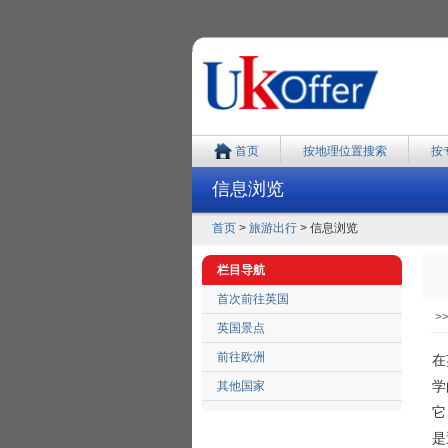
首页
按地理位置搜索
按
信息浏览
首页
>
旅游出行
> 信息浏览
栏目导航
首次前往英国
>
英国景点
前往欧洲
在
学
其他国家
它
是