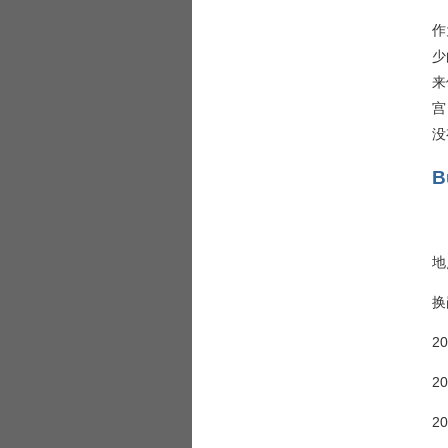
作
少
来
宫
没
B
地
换
2
2
2