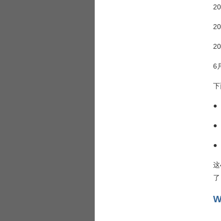
2
2
2
6
下
●
●
●
这
了
W