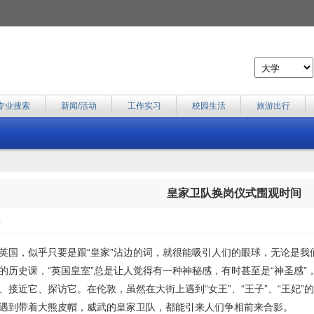
专业搜索
新闻/活动
工作实习
校园生活
旅游出行
皇家卫队换岗仪式围观时间
>
英国，似乎只要是跟“皇家”沾边的词，就很能吸引人们的眼球，无论是我
的历史课，“英国皇室”总是让人觉得有一种神秘感，有时甚至是“神圣感
、接近它、探访它。在伦敦，虽然在大街上遇到“女王”、“王子”、“王妃
遇到带着大熊皮帽，威武的皇家卫队，都能引来人们争相前来合影。