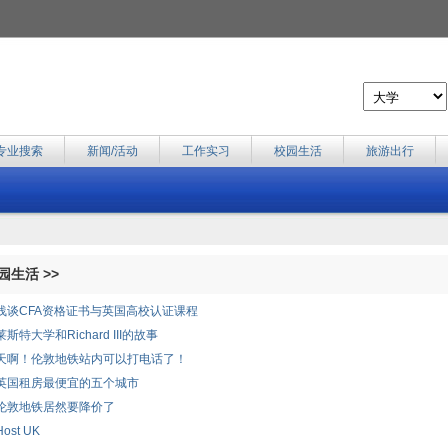
专业搜索
新闻/活动
工作实习
校园生活
旅游出行
生活 >>
浅谈CFA资格证书与英国高校认证课程
莱斯特大学和Richard III的故事
天啊！伦敦地铁站内可以打电话了！
英国租房最便宜的五个城市
伦敦地铁居然要降价了
Host UK