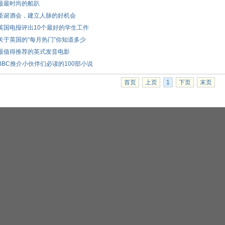
最最时尚的船趴
圣诞酒会，建立人脉的好机会
英国电报评出10个最好的学生工作
关于英国的“每月热门”你知道多少
最值得推荐的英式发音电影
BBC推介小伙伴们必读的100部小说
首页
上页
1
下页
末页