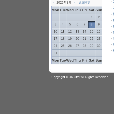
<
2026年8月
>
返回本月
Mon
Tue
Wed
Thu
Fri
Sat
Sun
1
2
3
4
5
6
7
8
9
10
11
12
13
14
15
16
17
18
19
20
21
22
23
24
25
26
27
28
29
30
31
Mon
Tue
Wed
Thu
Fri
Sat
Sun
Copyright © UK Offer All Rights Reserved